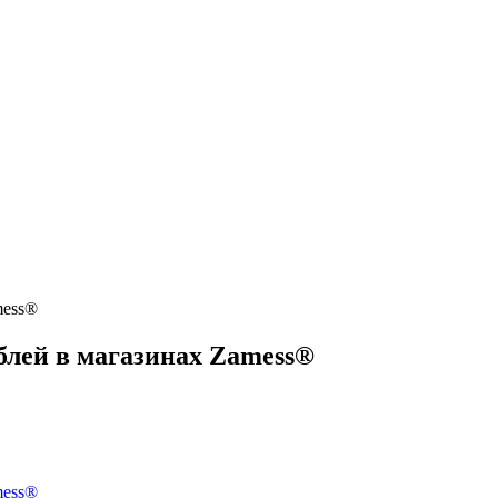
mess®
блей в магазинах Zamess®