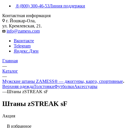
8 (800) 300-46-53
Линия поддержки
Контактная информация
г. Йошкар-Ола,
ул. Кремлевская, 21.
info@zamess.com
Вконтакте
Telegram
Яндекс.Дзен
Главная
—
Каталог
—
Мужские штаны ZAMESS® — джоггеры, карго, спортивные
Верхняя одежда
Толстовки
Футболки
Аксессуары
—
Штаны zSTREAK sF
Штаны zSTREAK sF
Акция
В избранное