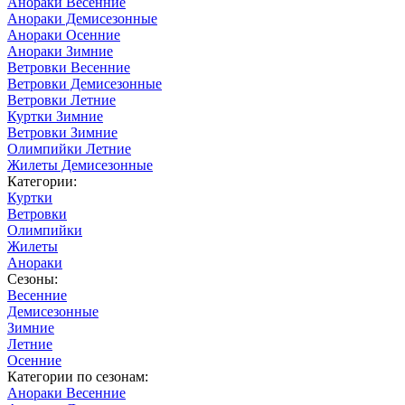
Анораки Весенние
Анораки Демисезонные
Анораки Осенние
Анораки Зимние
Ветровки Весенние
Ветровки Демисезонные
Ветровки Летние
Куртки Зимние
Ветровки Зимние
Олимпийки Летние
Жилеты Демисезонные
Категории:
Куртки
Ветровки
Олимпийки
Жилеты
Анораки
Сезоны:
Весенние
Демисезонные
Зимние
Летние
Осенние
Категории по сезонам:
Анораки Весенние