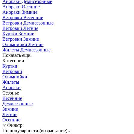
Анораки Демисезонные
Анораки Осенние
Анораки Зимние
Ветровки Весенние
Ветровки Демисезонные
Ветровки Летние
Куртки Зимние
Ветровки Зимние
Олимпийки Летние
Жилеты Демисезонные
Показать еще
Категории:
Куртки
Ветровки
Олимпийки
Жилеты
Анораки
Сезоны:
Весенние
Демисезонные
Зимние
Летние
Осенние
Фильтр
По популярности (возрастание)