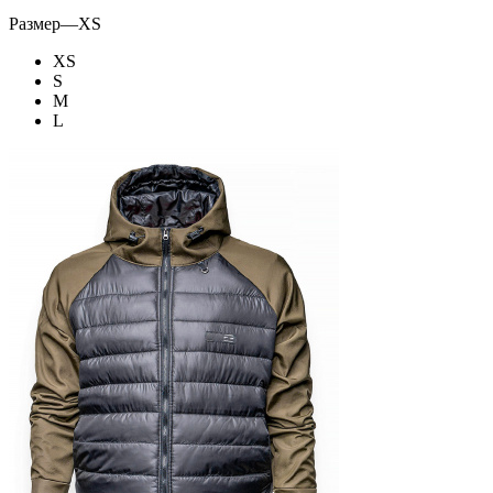
Размер
—
XS
XS
S
M
L