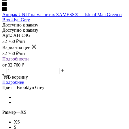
Анорак UNIT на магнитах ZAMESS® — Isle of Man Green и
Brooklyn Grey
Доступно к заказу
Доступно к заказу
Арт.: AH-C4G
32 760
₽
/шт
Варианты цен
32 760
₽
/шт
Подробности
от
32 760 ₽
В корзину
Подробнее
Цвет
—
Brooklyn Grey
Размер
—
XS
XS
S