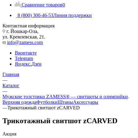
Сравнение товаров
0
8 (800) 300-46-53
Линия поддержки
Контактная информация
г. Йошкар-Ола,
ул. Кремлевская, 21.
info@zamess.com
Вконтакте
Telegram
Яндекс.Дзен
Главная
—
Каталог
—
Мужские толстовки ZAMESS® — свитшоты и олимпийки
Верхняя одежда
Футболки
Штаны
Аксессуары
—
Трикотажный свитшот zCARVED
Трикотажный свитшот zCARVED
Акция