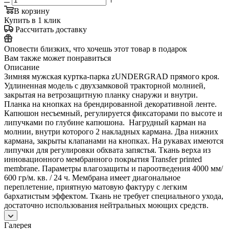
В корзину
Купить в 1 клик
Рассчитать доставку
Оповести близких, что хочешь этот товар в подарок
Вам также может понравиться
Описание
Зимняя мужская куртка-парка zUNDERGRAD прямого кроя.
Удлиненная модель с двухзамковой тракторной молнией,
закрытая на ветрозащитную планку снаружи и внутри.
Планка на кнопках на брендированной декоративной ленте.
Капюшон несъемный, регулируется фиксаторами по высоте и
липучками по глубине капюшона. Нагрудный карман на
молнии, внутри которого 2 накладных кармана. Два нижних
кармана, закрыты клапанами на кнопках. На рукавах имеются
липучки для регулировки обхвата запястья. Ткань верха из
инновационного мембранного покрытия Transfer printed
membrane. Параметры влагозащиты и пароотведения 4000 мм/
600 гр/м. кв. / 24 ч. Мембрана имеет диагональное
переплетение, приятную матовую фактуру с легким
бархатистым эффектом. Ткань не требует специального ухода,
достаточно использования нейтральных моющих средств.
Галерея