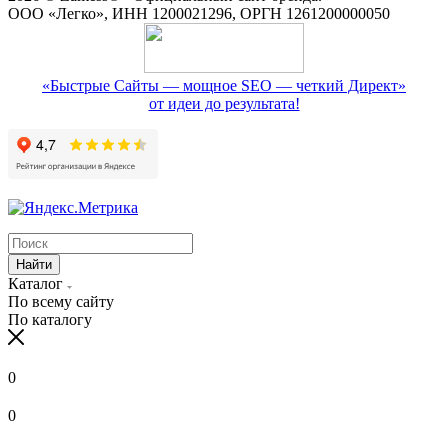
ООО «Легко», ИНН 1200021296, ОРГН 1261200000050
«Быстрые Сайты — мощное SEO — четкий Директ»
от идеи до результата!
Найти
Каталог
По всему сайту
По каталогу
0
0